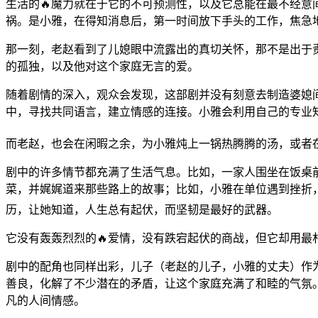
生活的🔥魔力就在于它的不可预测性，以及它总能在最不经
祸。是小雅，在得知消息后，第一时间放下手头的工作，焦急
那一刻，老赵看到了儿媳眼中流露出的真切关怀，那不是出于
的孤独，以及他对这个家庭无言的爱。
随着剧情的深入，观众会发现，这部剧并没有刻意去制造婆媳间
中，寻找共同语言，建立情感的连接。小雅会利用自己的专业
而老赵，也会在闲暇之余，为小雅炖上一锅热腾腾的汤，或者
剧中的许多情节都充满了生活气息。比如，一家人围坐在饭桌
菜，并娓娓道来那些路上的故事；比如，小雅在单位遇到挫折
历，让她知道，人生总有起伏，而坚韧是最好的武器。
它没有轰轰烈烈的🔥爱情，没有跌宕起伏的商战，但它却用最
剧中的配角也同样出彩，儿子（老赵的儿子，小雅的丈夫）作
善良，化解了不少潜在的矛盾，让这个家庭充满了和睦的气氛
凡的人间情感。