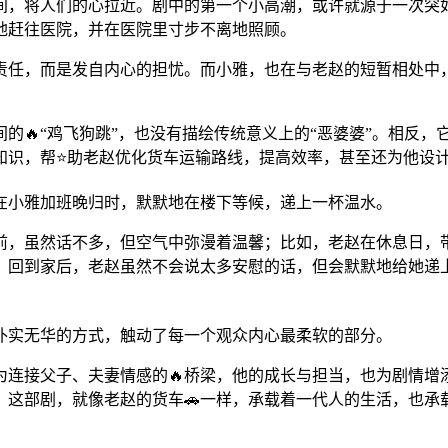
意间，将人们的心拉近。剧中的第一个小高潮，或许就源于一次突
地赶往医院，并在医院里寸步不离地照顾。
责任，而是发自内心的担忧。而小雅，也在与老赵的短暂相处中
的🔥“鸡飞狗跳”，也没有描绘传统意义上的“恶婆婆”。相反
知识，帮⭐助老赵优化货车运输路线，提高效率，甚至还为他设
在小雅加班晚归时，默默地在楼下等候，递上一杯温水。
前，虽然话不多，但空气中弥漫着温馨；比如，老赵在休息日，
，回到家后，老赵虽然不会说太多安慰的话，但会默默地给她递上
朴实无华的方式，触动了每一个观众内心最柔软的部分。
为连接父子、夫妻情感的🔥桥梁，他的成长与担当，也为剧情增
。这部剧，就像老赵的货车🚗一样，承载着一代人的生活，也承