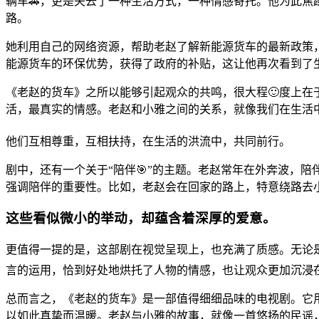
辆车🚗，更是失去了一种生活方式，一种情感寄托。他为此
路。
她利用自己的网络资源，帮助老赵了解新能源货车的最新政策
能源货车的环保优势，获得了政府的补贴，这让他再次看到了生
《老赵的货车》之所以能够引起观众的共鸣，很大程🙂度上
活，最真实的情感。老赵和小雅之间的关系，就像我们在生活
他们互相尊重，互相扶持，在生活的洪流中，共同前行。
剧中，还有一个关于“陪伴🎯”的主题。老赵常年在外奔波，
强调陪伴的重要性。比如，老赵会在回家的路上，特意绕路去
这些看似微小的举动，却蕴含着深厚的爱意。
更值得一提的是，这部剧在视觉呈现上，也充满了质感。无论是
言的运用，恰到好处地烘托了人物的情感，也让观众更加沉浸
总而言之，《老赵的货车》是一部值得细细品味的电视剧。它
以如此真挚而温暖。老赵与小雅的故事，就像一首悠扬的民谣