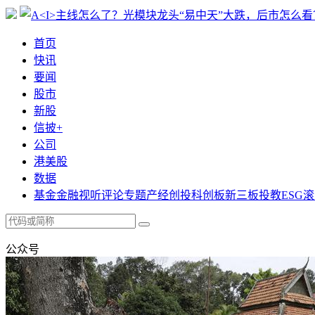
首页
快讯
要闻
股市
新股
信披+
公司
港美股
数据
基金
金融
视听
评论
专题
产经
创投
科创板
新三板
投教
ESG
滚
公众号