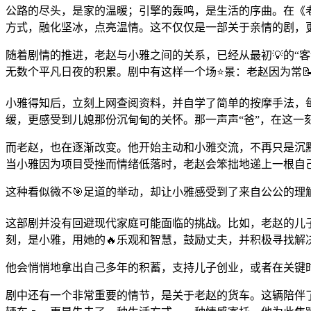
公路的尽头，是家的温暖；引擎的轰鸣，是生活的序曲。在《
方式，融化坚冰，点亮温情。这不仅仅是一部关于亲情的剧，
随着剧情的推进，老赵与小雅之间的关系，已经从最初💡的“客
无数个平凡日夜的积累。剧中有这样一个场⭐景：老赵因为常
小雅得知后，立刻上网查阅资料，并自学了简单的按摩手法，每
缓，更感受到儿媳那份沉甸甸的关怀。那一声声“爸”，在这一
而老赵，也在逐渐改变。他开始主动和小雅交流，不再只是沉
当小雅因为项目受挫而情绪低落时，老赵会笨拙地递上一根自
这种看似微不🎯足道的举动，却让小雅感受到了来自公公的理
这部剧并没有回避现代家庭可能面临的挑战。比如，老赵的儿
刻，是小雅，用她的🔥乐观和智慧，鼓励丈夫，并积极寻找
他会悄悄地拿出自己多年的积蓄，支持儿子创业，或者在关键
剧中还有一个非常重要的情节，是关于老赵的货车。这辆陪伴了