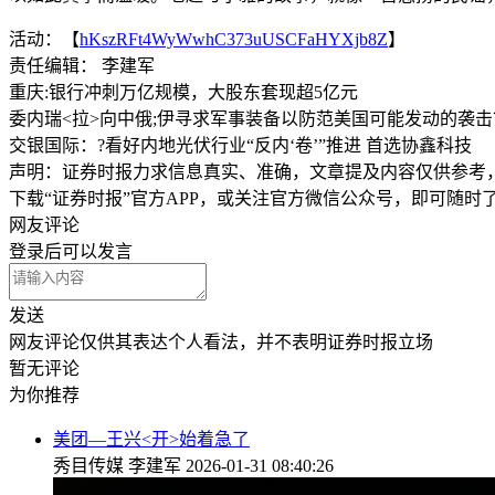
活动：【
hKszRFt4WyWwhC373uUSCFaHYXjb8Z
】
责任编辑： 李建军
重庆:银行冲刺万亿规模，大股东套现超5亿元
委内瑞<拉>向中俄;伊寻求军事装备以防范美国可能发动的袭
交银国际：?看好内地光伏行业“反内‘卷’”推进 首选协鑫科技
声明：证券时报力求信息真实、准确，文章提及内容仅供参考
下载“证券时报”官方APP，或关注官方微信公众号，即可随
网友评论
登录
后可以发言
发送
网友评论仅供其表达个人看法，并不表明证券时报立场
暂无评论
为你推荐
美团—王兴<开>始着急了
秀目传媒
李建军
2026-01-31 08:40:26