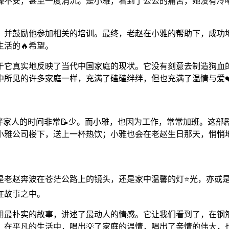
焦躁不安，甚至一度消沉。是小雅，看到了公公的痛苦，她没有冷
，并鼓励他参加相关的培训。最终，老赵在小雅的帮助下，成功
活的🔥希望。
在于它真实地反映了当代中国家庭的现状。它没有刻意去制造狗血
中所见的许多家庭一样，充满了磕磕绊绊，但也充满了温情与爱❤
陪伴家人的时间非常📝少。而小雅，也因为工作，常常加班。这部
小雅公司楼下，送上一杯热饮；小雅也会在老赵生日那天，悄悄
老赵奔波在苍茫公路上的镜头，还是家中温馨的灯⭐光，亦或是小
在故事之中。
用最朴实的故事，讲述了最动人的情感。它让我们看到了，在钢
，在平凡的生活中，唱出💡了家庭的温情，唱出了亲情的伟大，