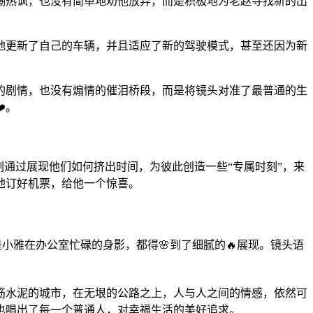
嘲热讽，也没有简单地劝他放弃，而是积极地为老赵寻找新的出
地更新了自己的车辆，并且适应了新的驾驶模式，甚至还因为新
的剧情，也没有煽情的催泪桥段，而是将镜头对准了最普通的生
️。
剧通过展现他们如何挤出时间，为彼此创造一些“专属时刻”，来
地订好机票，给他一个惊喜。
雅在办公室忙碌的身影，都得🌸到了细腻的🔥展现。镜头语
筋水泥的城市，在无垠的公路之上，人与人之间的情感，依然可
也唱出了每一个普通人，对幸福生活的美好追求。