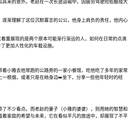
如其来的意外。老赵在一次长途运输中，因疲劳驾驶险些酿成大
，逐渐理解了这位沉默寡言的公公，他身上肩负的责任，他内心
，它着重展现的是两个原本可能渐行渐远的人，如何在日常的点滴
计了更加人性化的车载设施。
带着小雅去他常跑的公路旁的一家小餐馆，吃他吃了多年的家常
一根烟，或者只是在她身边➡️坐下，分享一些他年轻时的经
添了不少看点。而老赵的妻子（小雅的婆婆），则用她的智慧和
载着家庭的希望与未来，它在看似平凡的旅途中，却展现了不平