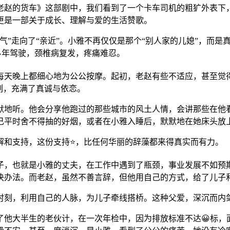
老赵的货车》这部剧中，我们看到了一个卡车司机的粗犷外表下
更是一部关于成长、理解与爱的生活赞歌。
气”走向了“亲近”。小雅不再仅仅是那个“别人家的儿媳”，而是
年驾驶，颈椎病复发，疼痛难忍。
天晚上都细心地为公公按摩。起初，老赵有些不适应，甚至觉得
刻，充满了真诚与依恋。
默地听。他会分享他跑过的那些城市的风土人情，会讲那些在他
己平时舍不得抽的好烟，或者在小雅入睡后，默默地在她床头放
解和支持，这份支持⭐，比任何华丽的辞藻都来得真实而有力。
子，也就是小雅的丈夫，在工作中遇到了瓶颈，事业发展不如预
解决办法。而老赵，虽然不善言辞，但他用自己的方式，给了儿子
时刻，利用自己的人脉，为儿子牵线搭桥。这种父爱，深沉而内
他大半生的老伙计，在一次年检中，因为排放标准不达😀标，