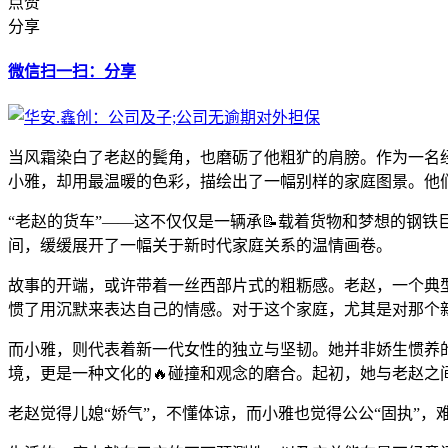
点赞
分享
微信扫一扫：分享
当风霜染白了老赵的鬓角，也磨砺了他粗犷的肩膀。作为一名
小雅，却用最温暖的色彩，描绘出了一幅别样的家庭图景。他
“老赵的货车”——这不仅仅是一辆承📝载着货物和梦想的钢
间，缓缓展开了一幅关于新时代家庭关系的温情画卷。
故事的开端，或许带着一丝西部片式的粗粝感。老赵，一个典
惯了用沉默来表达自己的情感。对于这个家庭，尤其是对那个
而小雅，则代表着新一代女性的独立与坚韧。她并非娇生惯养
境，更是一种文化的🔥碰撞和观念的磨合。起初，她与老赵
老赵觉得儿媳“娇气”，不懂体谅，而小雅也觉得公公“固执”，