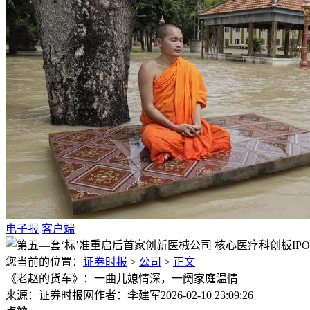
电子报
客户端
您当前的位置：
证券时报
>
公司
>
正文
《老赵的货车》：一曲儿媳情深，一阕家庭温情
来源：证券时报网
作者：李建军
2026-02-10 23:09:26